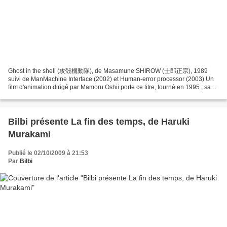
Ghost in the shell (攻殻機動隊), de Masamune SHIROW (士郎正宗), 1989
suivi de ManMachine Interface (2002) et Human-error processor (2003) Un
film d'animation dirigé par Mamoru Oshii porte ce titre, tourné en 1995 ; sa
suite : Innocence est sortie en 2004. Le titre...
Bilbi présente La fin des temps, de Haruki
Murakami
Publié le 02/10/2009 à 21:53
Par
Bilbi