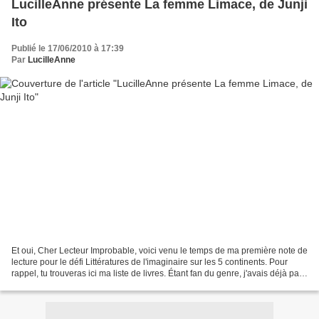
LucilleAnne présente La femme Limace, de Junji
Ito
Publié le 17/06/2010 à 17:39
Par
LucilleAnne
Et oui, Cher Lecteur Improbable, voici venu le temps de ma première note de
lecture pour le défi Littératures de l'imaginaire sur les 5 continents. Pour
rappel, tu trouveras ici ma liste de livres. Étant fan du genre, j'avais déjà pas
mal de bouquins...