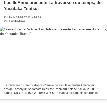
LucilleAnne présente La traversée du temps, de
Yasutaka Tsutsui
Publié le 31/01/2011 à 14:27
Par
LucilleAnne
La traversée du temps, d'après l'œuvre de Yasutaka Tsutsui Character
design : Yoshiyuki Sadomoto Dessins : Ranmaru Kotone Asuka, 2008, 196
pages, ISBN ISBN 978-2-84965-326-5 Ce manga est l'adaptation d'un long
métrage d'animation japonais, lui-même adapté...