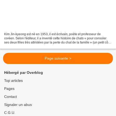
Kim Jin-kyeong est né en 1953, il est écrivain, poète et professeur de
coréen. Selon l'éditeur, il a inventé cette histoire de chats « pour consoler
ses deux filles très attristées par la perte du chat de la famille » (un petit côté
Peter Pan ou Tolkien...
Page suivante >
Hébergé par Overblog
Top articles
Pages
Contact
Signaler un abus
C.G.U.