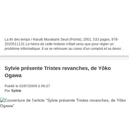
La fin des temps / Haruki Murakami Seuil (Points), 2001, 533 pages, 978-
2020511131 Le héros de cette histoire n'était venu que pour régler un
problème informatique. Il va se retrouver au coeur d'un complot et va devoir
tout faire pour échapper à ses poursuivants......
Sylvie présente Tristes revanches, de Yôko
Ogawa
Publié le 02/07/2009 à 09:27
Par
Sylvie