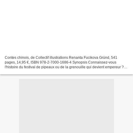
Contes chinois, de Collectif illustrations Renanta Fucikova Gründ, 541
pages, 14,95 €, ISBN 978-2-7000-1686-4 Synopsis Connaissez-vous
l'histoire du festival de pipeaux ou de la grenouille qui devient empereur ?
Avez-vous entendu parler de Lu ban, premier...