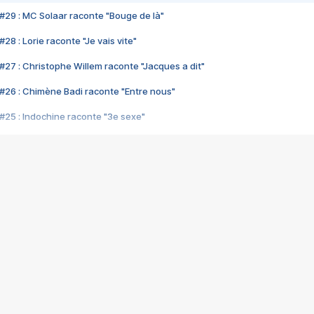
#29 : MC Solaar raconte "Bouge de là"
28 : Lorie raconte "Je vais vite"
#27 : Christophe Willem raconte "Jacques a dit"
#26 : Chimène Badi raconte "Entre nous"
#25 : Indochine raconte "3e sexe"
#24 : Zaho raconte "C'est chelou"
#23 : Patrick Bruel raconte "Au café des délices"
#22 : Kyo raconte "Le chemin"
#21 : Nolwenn Leroy raconte "Cassé"
#20 : Patrick Hernandez raconte "Born to be alive"
#19 : Lorie raconte "Près de moi"
#18 : Michael Jones raconte "A nos actes manqués" (avec Jean-Jacque