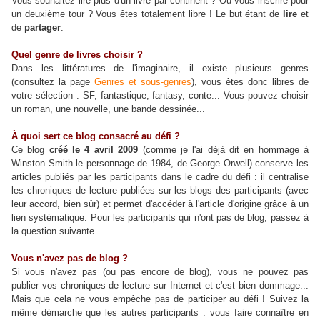
Vous souhaitez lire plus d'un livre par continent ? Ou vous inscrire pour
un deuxième tour ? Vous êtes totalement libre ! Le but étant de
lire
et
de
partager
.
Quel genre de livres choisir ?
Dans les littératures de l'imaginaire, il existe plusieurs genres
(consultez la page
Genres et sous-genres
), vous êtes donc libres de
votre sélection : SF, fantastique, fantasy, conte... Vous pouvez choisir
un roman, une nouvelle, une bande dessinée...
À quoi sert ce blog consacré au défi ?
Ce blog
créé le 4 avril 2009
(comme je l'ai déjà dit en hommage à
Winston Smith le personnage de 1984, de George Orwell) conserve les
articles publiés par les participants dans le cadre du défi : il centralise
les chroniques de lecture publiées sur les blogs des participants (avec
leur accord, bien sûr) et permet d'accéder à l'article d'origine grâce à un
lien systématique. Pour les participants qui n'ont pas de blog, passez à
la question suivante.
Vous n'avez pas de blog ?
Si vous n'avez pas (ou pas encore de blog), vous ne pouvez pas
publier vos chroniques de lecture sur Internet et c'est bien dommage...
Mais que cela ne vous empêche pas de participer au défi ! Suivez la
même démarche que les autres participants : vous faire connaître en