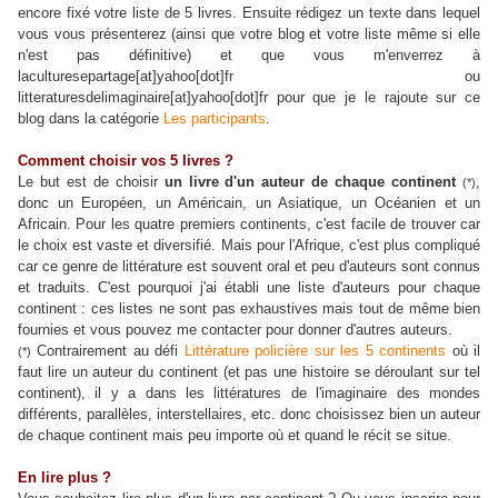
encore fixé votre liste de 5 livres. Ensuite rédigez un texte dans lequel
vous vous présenterez (ainsi que votre blog et votre liste même si elle
n'est pas définitive) et que vous m'enverrez à
laculturesepartage[at]yahoo[dot]fr ou
litteraturesdelimaginaire[at]yahoo[dot]fr pour que je le rajoute sur ce
blog dans la catégorie
Les participants
.
Comment choisir vos 5 livres ?
Le but est de choisir
un livre d'un auteur de chaque continent
,
(*)
donc un Européen, un Américain, un Asiatique, un Océanien et un
Africain. Pour les quatre premiers continents, c'est facile de trouver car
le choix est vaste et diversifié. Mais pour l'Afrique, c'est plus compliqué
car ce genre de littérature est souvent oral et peu d'auteurs sont connus
et traduits. C'est pourquoi j'ai établi une liste d'auteurs pour chaque
continent : ces listes ne sont pas exhaustives mais tout de même bien
fournies et vous pouvez me contacter pour donner d'autres auteurs.
Contrairement au défi
Littérature policière sur les 5 continents
où il
(*)
faut lire un auteur du continent (et pas une histoire se déroulant sur tel
continent), il y a dans les littératures de l'imaginaire des mondes
différents, parallèles, interstellaires, etc. donc choisissez bien un auteur
de chaque continent mais peu importe où et quand le récit se situe.
En lire plus ?