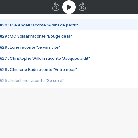
#30 : Eve Angeli raconte "Avant de partir"
#29 : MC Solaar raconte "Bouge de là"
28 : Lorie raconte "Je vais vite"
#27 : Christophe Willem raconte "Jacques a dit"
#26 : Chimène Badi raconte "Entre nous"
#25 : Indochine raconte "3e sexe"
#24 : Zaho raconte "C'est chelou"
#23 : Patrick Bruel raconte "Au café des délices"
#22 : Kyo raconte "Le chemin"
#21 : Nolwenn Leroy raconte "Cassé"
#20 : Patrick Hernandez raconte "Born to be alive"