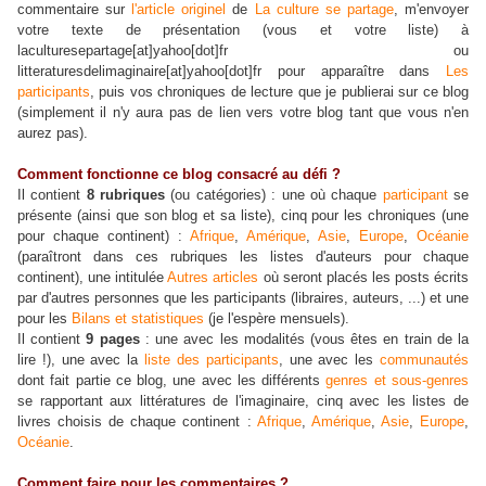
commentaire sur
l'article originel
de
La culture se partage
, m'envoyer
votre texte de présentation (vous et votre liste) à
laculturesepartage[at]yahoo[dot]fr ou
litteraturesdelimaginaire[at]yahoo[dot]fr pour apparaître dans
Les
participants
, puis vos chroniques de lecture que je publierai sur ce blog
(simplement il n'y aura pas de lien vers votre blog tant que vous n'en
aurez pas).
Comment fonctionne ce blog consacré au défi ?
Il contient
8 rubriques
(ou catégories) : une où chaque
participant
se
présente (ainsi que son blog et sa liste), cinq pour les chroniques (une
pour chaque continent) :
Afrique
,
Amérique
,
Asie
,
Europe
,
Océanie
(paraîtront dans ces rubriques les listes d'auteurs pour chaque
continent), une intitulée
Autres articles
où seront placés les posts écrits
par d'autres personnes que les participants (libraires, auteurs, ...) et une
pour les
Bilans et statistiques
(je l'espère mensuels).
Il contient
9 pages
: une avec les modalités (vous êtes en train de la
lire !), une avec la
liste des participants
, une avec les
communautés
dont fait partie ce blog, une avec les différents
genres et sous-genres
se rapportant aux littératures de l'imaginaire, cinq avec les listes de
livres choisis de chaque continent :
Afrique
,
Amérique
,
Asie
,
Europe
,
Océanie
.
Comment faire pour les commentaires ?