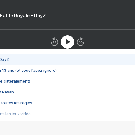
 Battle Royale - DayZ
 DayZ
 a 13 ans (et vous l'avez ignoré)
e (littéralement)
im Rayan
 toutes les règles
s les jeux vidéo
us choquant de Rockstar ? - Le scandale BULLY