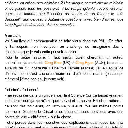
célèbres en créant des chimères ? Une drogue permet-elle de rejoindre
et de joindre tous les possibles ? Le temps qu
'on
lui reconstruise un
corps, un homme peut-il confier au ventre de sa femme le soin
d
'
accueillir son cerveau ? Autant de questions, avec bien d’autres, que
Greg Egan soulève dans dix-huit nouvelles.
Mon avis
Voilà un livre qui commençait à se faire vieux dans ma PAL ! En effet,
je l
'
ai depuis mon inscription au challenge de l
'
imaginaire des 5
continents que je vais enfin pouvoir boucle
r !
Pour la petite histoire, il faut savoir qu
'
en cherchant un auteur
australien, j
'
ai confondu
Greg Bear
(US) et
Greg Egan
(AU
S
), tous deux
auteurs de SF costaude ! Une fois l
'
erreur résolue, j
'
ai eu envie de
découvrir ce qu
'
est capable d
'
écrire un diplômé en maths (parce que
même si j
'
aime pas ça, je veux voir).
J
'
ai aimé / J
'
ai adoré
- me replonger dans un univers de Hard Science (oui ça faisait vraiment
longtemps que ça ne m
'
était pas arrivé) et le suivre. En effet, même si
ce sont des nouvelles, on retrouve plusieurs fois les mêmes points
comme le Seuil ou le Cristal et du coup on a des nouvelles avec des
points de vue « différents » sur la chose.
- être perdue dans les méandres des explications quantiques (au final
c
e n'
est pas plus mal que je ne comprenne rien), même si des fois ça