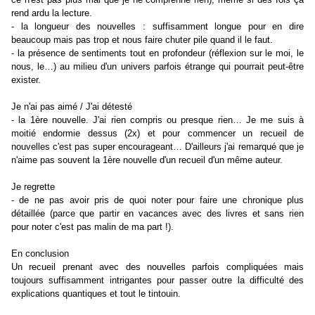
rend ardu la lecture.
- la longueur des nouvelles : suffisamment longue pour en dire
beaucoup mais pas trop et nous faire chuter pile quand il le faut.
- la présence de sentiments tout en profondeur (réflexion sur le moi, le
nous, le…) au milieu d
'
un univers parfois étrange qui pourrait peut-être
exister.
Je n
'
ai pas aimé / J
'
ai détesté
- la 1ère nouvelle. J
'
ai rien compris ou presque rien… Je me suis à
moitié endormie dessus (2x) et pour commencer un recueil de
nouvelles c
'
est pas super encourageant… D
'
ailleurs j
'
ai remarqué que je
n
'
aime pas souvent la 1ère nouvelle d
'
un recueil d
'
un même auteur.
Je regrette
- de ne pas avoir pris de quoi noter pour faire une chronique plus
détaillée (parce que partir en vacances avec des livres et sans rien
pour noter c
'
est pas malin de ma part !).
En conclusion
Un recueil prenant avec des nouvelles parfois compliquées mais
toujours suffisamment intrigantes pour passer outre la difficulté des
explications quantiques et tout le tintouin.