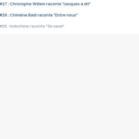
#27 : Christophe Willem raconte "Jacques a dit"
#26 : Chimène Badi raconte "Entre nous"
#25 : Indochine raconte "3e sexe"
#24 : Zaho raconte "C'est chelou"
#23 : Patrick Bruel raconte "Au café des délices"
#22 : Kyo raconte "Le chemin"
#21 : Nolwenn Leroy raconte "Cassé"
#20 : Patrick Hernandez raconte "Born to be alive"
#19 : Lorie raconte "Près de moi"
#18 : Michael Jones raconte "A nos actes manqués" (avec Jean-Jacque
#17 : Khaled raconte "Aïcha"
#16 : Corneille raconte "Parce qu'on vient de loin"
#15 : Indochine raconte "L'aventurier"