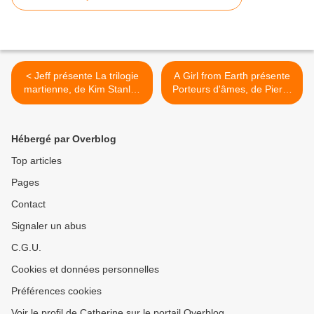
< Jeff présente La trilogie
A Girl from Earth présente
martienne, de Kim Stanley
Porteurs d'âmes, de Pierre
Robinson
Bordage >
Hébergé par Overblog
Top articles
Pages
Contact
Signaler un abus
C.G.U.
Cookies et données personnelles
Préférences cookies
Voir le profil de Catherine sur le portail Overblog