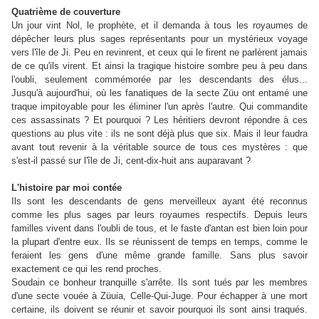
Quatrième de couverture
Un jour vint Nol, le prophète, et il demanda à tous les royaumes de
dépêcher leurs plus sages représentants pour un mystérieux voyage
vers l'île de Ji. Peu en revinrent, et ceux qui le firent ne parlèrent jamais
de ce qu'ils virent. Et ainsi la tragique histoire sombre peu à peu dans
l'oubli, seulement commémorée par les descendants des élus...
Jusqu'à aujourd'hui, où les fanatiques de la secte Züu ont entamé une
traque impitoyable pour les éliminer l'un après l'autre. Qui commandite
ces assassinats ? Et pourquoi ? Les héritiers devront répondre à ces
questions au plus vite : ils ne sont déjà plus que six. Mais il leur faudra
avant tout revenir à la véritable source de tous ces mystères : que
s'est-il passé sur l'île de Ji, cent-dix-huit ans auparavant ?
L'histoire par moi contée
Ils sont les descendants de gens merveilleux ayant été reconnus
comme les plus sages par leurs royaumes respectifs. Depuis leurs
familles vivent dans l'oubli de tous, et le faste d'antan est bien loin pour
la plupart d'entre eux. Ils se réunissent de temps en temps, comme le
feraient les gens d'une même grande famille. Sans plus savoir
exactement ce qui les rend proches.
Soudain ce bonheur tranquille s'arrête. Ils sont tués par les membres
d'une secte vouée à Züuia, Celle-Qui-Juge. Pour échapper à une mort
certaine, ils doivent se réunir et savoir pourquoi ils sont ainsi traqués.