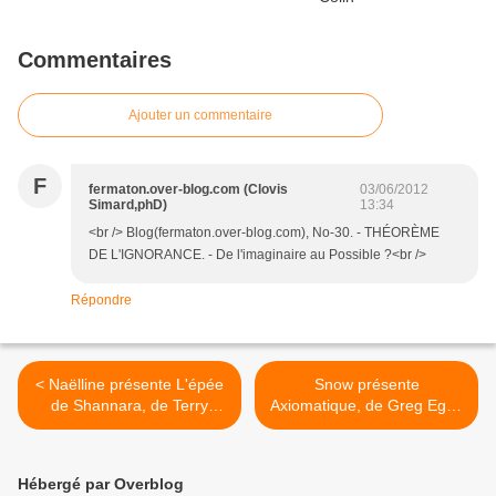
Commentaires
Ajouter un commentaire
F
fermaton.over-blog.com (Clovis
03/06/2012
Simard,phD)
13:34
<br /> Blog(fermaton.over-blog.com), No-30. - THÉORÈME
DE L'IGNORANCE. - De l'imaginaire au Possible ?<br />
Répondre
< Naëlline présente L'épée
Snow présente
de Shannara, de Terry
Axiomatique, de Greg Egan
Brooks
>
Hébergé par Overblog