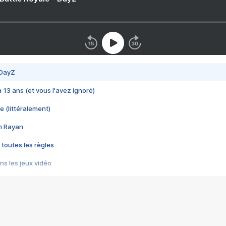
 DayZ
 a 13 ans (et vous l'avez ignoré)
e (littéralement)
im Rayan
 toutes les règles
s les jeux vidéo
us choquant de Rockstar ? - Le scandale BULLY
e plus moche de Steam
du RÊVE tourne au CAUCHEMAR