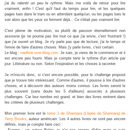
j'ai du ralentir un peu le rythme. Mais me voilà de retour pour lire
vraiment, enfin ! C'est qu'il faut du temps pour lire, et les quelques
pages lues dans le tram ou en attendant quelqu'un, ou les pages lues le
soir alors que les yeux se ferment déjà... Ce n'était pas vraiment lire.
C'est pleine de motivation, ou plutôt de passion éternellement non
assouvie (je ne pourrai pas lire tout ce que j'ai envie, c'est frustrant !)
que j'ai ouvert un blog. Je n'y parle pas que de lecture, j'ai le temps et
l'envie de faire d'autres choses. Mais j'y parle livres, c'est certain.
Le blog :
naelline.over-blog.com
. Je sais, je viens de le commencer et il
est encore peu fourni. Mais je compte tenir le rythme d'un article par
jour. Littérature ou non. Selon l'inspiration et les choses à raconter.
Je m'inscris donc, si c'est encore possible, pour le challenge proposé
que je trouve très intéressant. Comme d'autres, il pousse à lire d'autres
choses, et à découvrir des auteurs moins connus. Les livres seront le
plus souvent (sans doute les 5 d'ailleurs) associés à plusieurs
challenges. Car leur nombre est grand, et bien des livres rentrent dans
les critères de plusieurs challenges.
Mon premier livre est le
tome 1 de Shannara (L'épée de Shannara) de
Terry Brooks
, auteur américain. Les 4 autres livres ne sont pas encore
définis, mais je compte faire ceci :
- Europe : un auteur Belge, je n'ai pas encore d'idée mais je suis