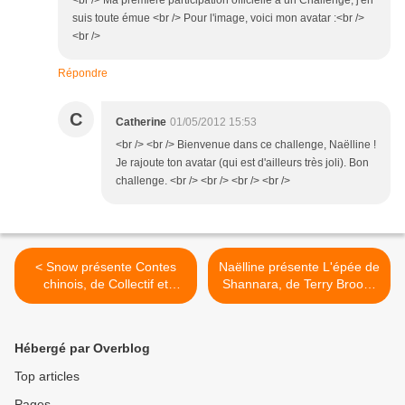
<br /> Ma première participation officielle à un Challenge, j'en
suis toute émue <br /> Pour l'image, voici mon avatar :<br />
<br />
Répondre
C
Catherine
01/05/2012 15:53
<br /> <br /> Bienvenue dans ce challenge, Naëlline !
Je rajoute ton avatar (qui est d'ailleurs très joli). Bon
challenge. <br /> <br /> <br /> <br />
< Snow présente Contes
Naëlline présente L'épée de
chinois, de Collectif et
Shannara, de Terry Brooks
Renanta Fucikova
>
Hébergé par Overblog
Top articles
Pages