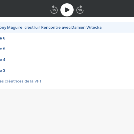
bey Maguire, c'est lui ! Rencontre avec Damien Witecka
e 6
e 5
e 4
e 3
s créatrices de la VF !
e 2
e 1
e Mektoub My Love arrive enfin ! Rencontre avec Shaïn Boumedine et Sal
i : après Toni en famille