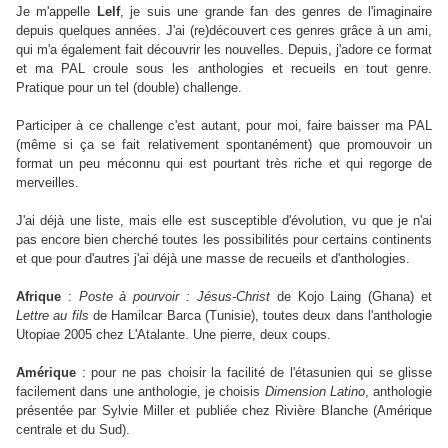
Je m'appelle
Lelf
, je suis une grande fan des genres de l'imaginaire
depuis quelques années. J'ai (re)découvert ces genres grâce à un ami,
qui m'a également fait découvrir les nouvelles. Depuis, j'adore ce format
et ma PAL croule sous les anthologies et recueils en tout genre.
Pratique pour un tel (double) challenge.
Participer à ce challenge c'est autant, pour moi, faire baisser ma PAL
(même si ça se fait relativement spontanément) que promouvoir un
format un peu méconnu qui est pourtant très riche et qui regorge de
merveilles.
J'ai déjà une liste, mais elle est susceptible d'évolution, vu que je n'ai
pas encore bien cherché toutes les possibilités pour certains continents
et que pour d'autres j'ai déjà une masse de recueils et d'anthologies.
Afrique
:
Poste à pourvoir : Jésus-Christ
de Kojo Laing (Ghana) et
Lettre au fils
de Hamilcar Barca (Tunisie), toutes deux dans l'anthologie
Utopiae 2005 chez L'Atalante. Une pierre, deux coups.
Amérique
: pour ne pas choisir la facilité de l'étasunien qui se glisse
facilement dans une anthologie, je choisis
Dimension Latino
, anthologie
présentée par Sylvie Miller et publiée chez Rivière Blanche (Amérique
centrale et du Sud).