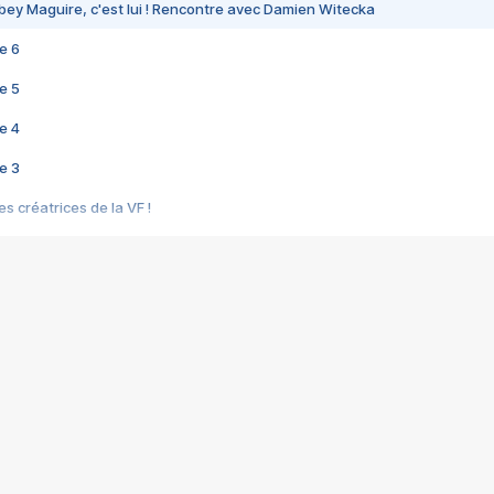
bey Maguire, c'est lui ! Rencontre avec Damien Witecka
e 6
e 5
e 4
e 3
s créatrices de la VF !
e 2
e 1
e Mektoub My Love arrive enfin ! Rencontre avec Shaïn Boumedine et Sal
i : après Toni en famille
elle réalise le bouleversant Dites lui que je l'aime
ais ! Rencontre autour de Vie privée de Rebecca Zlotowski
 de Marguerite, Grave... Rencontre avec Ella Rumpf