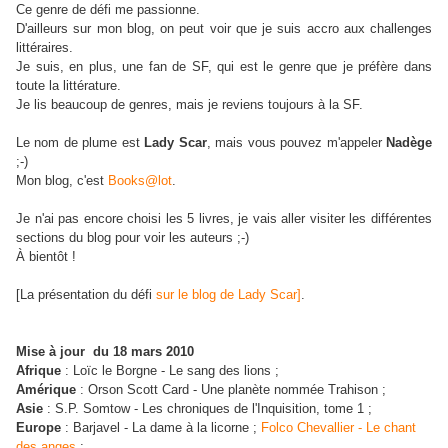
Ce genre de défi me passionne.
D'ailleurs sur mon blog, on peut voir que je suis accro aux challenges
littéraires.
Je suis, en plus, une fan de SF, qui est le genre que je préfère dans
toute la littérature.
Je lis beaucoup de genres, mais je reviens toujours à la SF.
Le nom de plume est
Lady Scar
, mais vous pouvez m'appeler
Nadège
;-)
Mon blog, c'est
Books@lot
.
Je n'ai pas encore choisi les 5 livres, je vais aller visiter les différentes
sections du blog pour voir les auteurs ;-)
À bientôt !
[La présentation du défi
sur le blog de Lady Scar]
.
Mise à jour du 18 mars 2010
Afrique
:
Loïc le Borgne - Le sang des lions ;
Amérique
:
Orson Scott Card - Une planète nommée Trahison ;
Asie
:
S.P. Somtow - Les chroniques de l'Inquisition, tome 1 ;
Europe
: Barjavel - La dame à la licorne ;
Folco Chevallier - Le chant
des anges
;