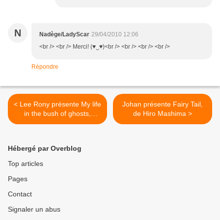
N
Nadège/LadyScar
29/04/2010 12:06
<br /> <br /> Merci! (♥‿♥)<br /> <br /> <br /> <br />
Répondre
< Lee Rony présente My life
Johan présente Fairy Tail,
in the bush of ghosts,
de Hiro Mashima >
d'Amos Tutuola
Hébergé par Overblog
Top articles
Pages
Contact
Signaler un abus