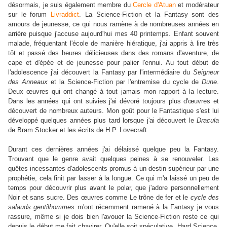
désormais, je suis également membre du
Cercle d'Atuan
et modérateur
sur le forum
Livraddict
. La Science-Fiction et la Fantasy sont des
amours de jeunesse, ce qui nous ramène à de nombreuses années en
arrière puisque j'accuse aujourd'hui mes 40 printemps. Enfant souvent
malade, fréquentant l'école de manière hiératique, j'ai appris à lire très
tôt et passé des heures délicieuses dans des romans d'aventure, de
cape et d'épée et de jeunesse pour palier l'ennui. Au tout début de
l'adolescence j'ai découvert la Fantasy par l'intermédiaire du
Seigneur
des Anneaux
et la Science-Fiction par l'entremise du cycle de
Dune
.
Deux œuvres qui ont changé à tout jamais mon rapport à la lecture.
Dans les années qui ont suivies j'ai dévoré toujours plus d'œuvres et
découvert de nombreux auteurs. Mon goût pour le Fantastique s'est lui
développé quelques années plus tard lorsque j'ai découvert le
Dracula
de Bram Stocker et les écrits de H.P. Lovecraft.
Durant ces dernières années j'ai délaissé quelque peu la Fantasy.
Trouvant que le genre avait quelques peines à se renouveler. Les
quêtes incessantes d'adolescents promus à un destin supérieur par une
prophétie, cela finit par lasser à la longue. Ce qui m'a laissé un peu de
temps pour découvrir plus avant le polar, que j'adore personnellement
Noir et sans sucre. Des œuvres comme Le trône de fer et le
cycle des
salauds gentilhommes
m'ont récemment ramené à la Fantasy je vous
rassure, même si je dois bien l'avouer la Science-Fiction reste ce qui
depuis le début me fait chavirer. Qu'elle soit spéculative, Hard Science,