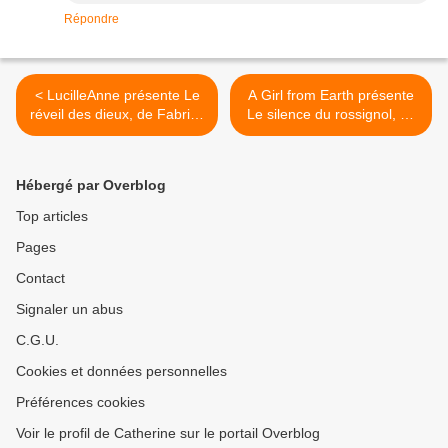
Répondre
< LucilleAnne présente Le
A Girl from Earth présente
réveil des dieux, de Fabrice
Le silence du rossignol, de
Colin
Lian Hearn >
Hébergé par Overblog
Top articles
Pages
Contact
Signaler un abus
C.G.U.
Cookies et données personnelles
Préférences cookies
Voir le profil de Catherine sur le portail Overblog