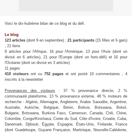
Voici le dix-huitième bilan de ce blog et du défi.
Le blog
123 articles
(dont 9 en septembre) ;
21 participants
(15 filles et 6 gars)
; 21 liens
8 articles pour l'Afrique, 16 pour l'Amérique, 13 pour l'Asie (dont un
divisé en 6 articles), 21 pour l'Europe (dont un hors-défi) et 16 pour
l'Océanie (dont un divisé en 3 articles)
11 pages
410 visiteurs
ont vu
752 pages
et ont posté 10 commentaires ; 4
inscrits à la newsletter
Provenances des visiteurs
: 37 % provenance directe, 2 %
communauté plateforme, 13 % provenance externe, 48 % moteurs de
recherche - Algérie, Allemagne, Angleterre, Arabie Saoudite, Argentine,
Australie, Autriche, Belgique, Bénin, Bolivie, Botswana, Brésil,
Bulgarie, Botswana, Burkina Faso, Cameroun, Canada, Chili, Chine,
Colombie, Congo/Kinshasa, Corée du Sud, Côte d'Ivoire, Croatie, Cuba,
Danemark, Djibouti, Égypte, Espagne, États-Unis, Finlande, France
(dont Guadeloupe, Guyane Française, Martinique, Nouvelle-Calédonie,