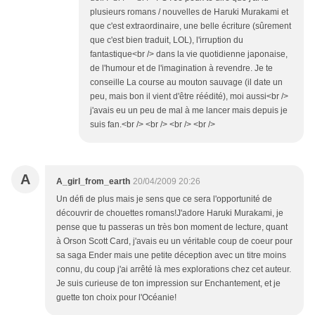
plusieurs romans / nouvelles de Haruki Murakami et
que c'est extraordinaire, une belle écriture (sûrement
que c'est bien traduit, LOL), l'irruption du
fantastique<br /> dans la vie quotidienne japonaise,
de l'humour et de l'imagination à revendre. Je te
conseille La course au mouton sauvage (il date un
peu, mais bon il vient d'être réédité), moi aussi<br />
j'avais eu un peu de mal à me lancer mais depuis je
suis fan.<br /> <br /> <br /> <br />
A
A_girl_from_earth
20/04/2009 20:26
Un défi de plus mais je sens que ce sera l'opportunité de
découvrir de chouettes romans!J'adore Haruki Murakami, je
pense que tu passeras un très bon moment de lecture, quant
à Orson Scott Card, j'avais eu un véritable coup de coeur pour
sa saga Ender mais une petite déception avec un titre moins
connu, du coup j'ai arrêté là mes explorations chez cet auteur.
Je suis curieuse de ton impression sur Enchantement, et je
guette ton choix pour l'Océanie!