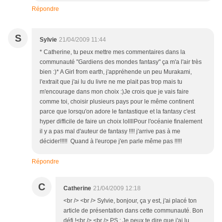
Répondre
S
Sylvie
21/04/2009 11:44
* Catherine, tu peux mettre mes commentaires dans la
communauté "Gardiens des mondes fantasy" ça m'a l'air très
bien :)* A Girl from earth, j'appréhende un peu Murakami,
l'extrait que j'ai lu du livre ne me plait pas trop mais tu
m'encourage dans mon choix :)Je crois que je vais faire
comme toi, choisir plusieurs pays pour le même continent
parce que lorsqu'on adore le fantastique et la fantasy c'est
hyper difficile de faire un choix lollllPour l'océanie finalement
il y a pas mal d'auteur de fantasy !!!! j'arrive pas à me
décider!!!!! Quand à l'europe j'en parle même pas !!!!!
Répondre
C
Catherine
21/04/2009 12:18
<br /> <br /> Sylvie, bonjour, ça y est, j'ai placé ton
article de présentation dans cette communauté. Bon
défi !<br /> <br /> PS : Je peux te dire que j'ai lu