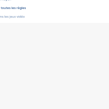
 toutes les règles
s les jeux vidéo
us choquant de Rockstar ? - Le scandale BULLY
e plus moche de Steam
du RÊVE tourne au CAUCHEMAR
pendant 8 heures
it… à tort
umiliés par un jeu vidéo
ire - Final Fantasy 8
ti un empire - Age of Empires
story DOFUS
tard, il crée l'un des pires jeux de tous les temps, MindsEye.