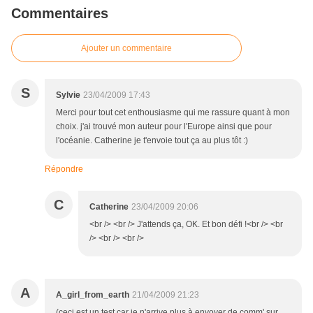
Commentaires
Ajouter un commentaire
S
Sylvie
23/04/2009 17:43
Merci pour tout cet enthousiasme qui me rassure quant à mon
choix. j'ai trouvé mon auteur pour l'Europe ainsi que pour
l'océanie. Catherine je t'envoie tout ça au plus tôt :)
Répondre
C
Catherine
23/04/2009 20:06
<br /> <br /> J'attends ça, OK. Et bon défi !<br /> <br
/> <br /> <br />
A
A_girl_from_earth
21/04/2009 21:23
(ceci est un test car je n'arrive plus à envoyer de comm' sur