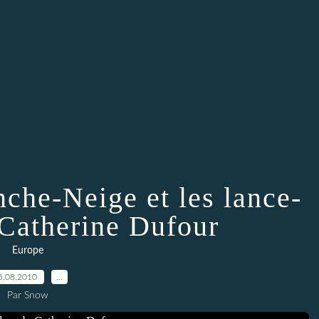
che-Neige et les lance-
 Catherine Dufour
Europe
5.08.2010
…
Par Snow