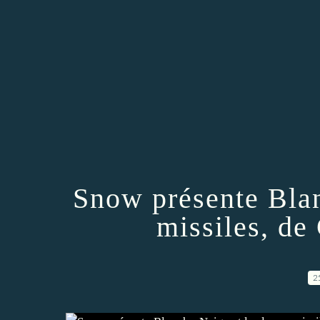
Snow présente Blan
missiles, de
2