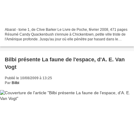
Abarat - tome 1, de Clive Barker Le Livre de Poche, février 2008, 471 pages
Résumé Candy Quackenbush s'ennuie à Chickentown, petite ville triste de
l'Amérique profonde. Jusqu'au jour où elle pénètre par hasard dans le
royaume magique d'Abarat, un archipel...
Bilbi présente La faune de l'espace, d'A. E. Van
Vogt
Publié le 10/08/2009 à 13:25
Par
Bilbi